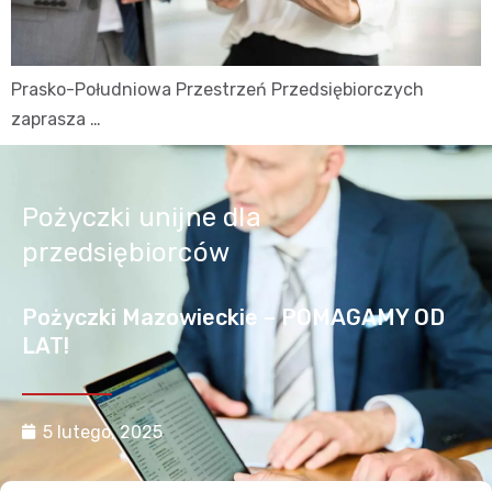
Prasko-Południowa Przestrzeń Przedsiębiorczych
zaprasza …
Pożyczki unijne dla
przedsiębiorców
Pożyczki Mazowieckie – POMAGAMY OD
LAT!
5 lutego, 2025