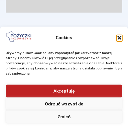
Cookies
Używamy plików Cookies, aby zapamiętać jak korzystasz z naszej
Mazowiecki Regionalny Fundusz Pożyczkowy Sp. z o.o. to spółka ze
strony. Chcemy ułatwić Ci jej przeglądanie i rozpoznawać Twoje
100% udziałem Samorządu Województwa Mazowieckiego.
preferencje, aby dopasowywać nasze rozwiązania do Ciebie. Niektóre z
plików cookies są konieczne, aby nasza strona działała poprawnie i była
zabezpieczona.
Projekty są finansowane w ramach ponownego wykorzystania
środków z Instrumentów Inżynierii Finansowej
wdrażanych w ramach
Regionalnego Programu Operacyjnego Województwa Mazowieckiego
2007-2013,
których dysponentem jest Zarząd Województwa
Akceptuję
Mazowieckiego.
Odrzuć wszystkie
Zmień
Copyright © 2026 Pożyczki Mazowieckie