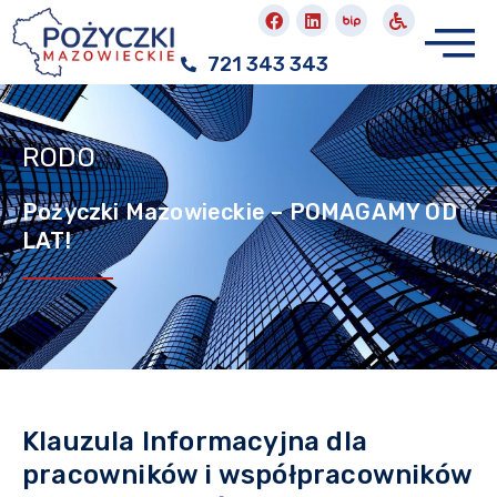
721 343 343
RODO
Pożyczki Mazowieckie – POMAGAMY OD
LAT!
Klauzula Informacyjna dla
pracowników i współpracowników