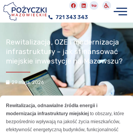
721 343 343
Rewitalizacja, OZE i modernizacja
infrastruktury – jak sfinansować
miejskie inwestycje na Mazowszu?
29 maja, 2026
Rewitalizacja, odnawialne źródła energii i
modernizacja infrastruktury miejskiej
to obszary, które
bezpośrednio wpływają na jakość życia mieszkańców,
efektywność energetyczną budynków, funkcjonalność