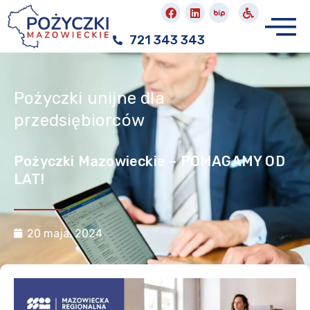
721 343 343
Pożyczki unijne dla
przedsiębiorców
Pożyczki Mazowieckie – POMAGAMY OD
LAT!
20 maja, 2024