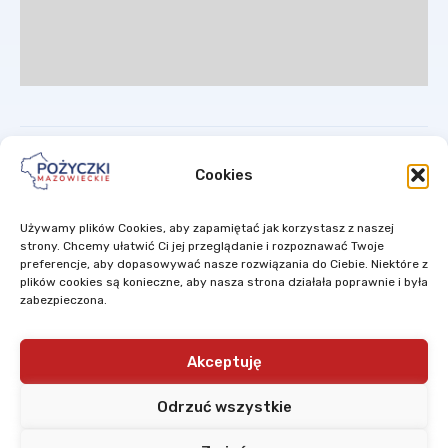
Cookies
Używamy plików Cookies, aby zapamiętać jak korzystasz z naszej
Mazowiecki Regionalny Fundusz Pożyczkowy Sp. z o.o. to spółka ze
strony. Chcemy ułatwić Ci jej przeglądanie i rozpoznawać Twoje
100% udziałem Samorządu Województwa Mazowieckiego.
preferencje, aby dopasowywać nasze rozwiązania do Ciebie. Niektóre z
plików cookies są konieczne, aby nasza strona działała poprawnie i była
zabezpieczona.
Projekty są finansowane w ramach ponownego wykorzystania
środków z Instrumentów Inżynierii Finansowej
wdrażanych w ramach
Regionalnego Programu Operacyjnego Województwa Mazowieckiego
2007-2013,
których dysponentem jest Zarząd Województwa
Akceptuję
Mazowieckiego.
Odrzuć wszystkie