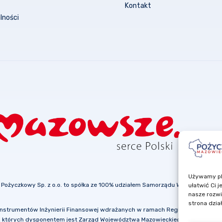
Kontakt
lności
Używamy pli
 Pożyczkowy Sp. z o.o. to spółka ze 100% udziałem Samorządu Województwa 
ułatwić Ci 
nasze rozwi
strona dzia
nstrumentów Inżynierii Finansowej
wdrażanych w ramach Regionalnego Prog
,
których dysponentem jest Zarząd Województwa Mazowieckiego.