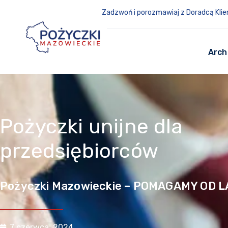
Zadzwoń i porozmawiaj z Doradcą Klie
Arch
Pożyczki unijne dla
przedsiębiorców
Pożyczki Mazowieckie – POMAGAMY OD L
7 czerwca, 2024