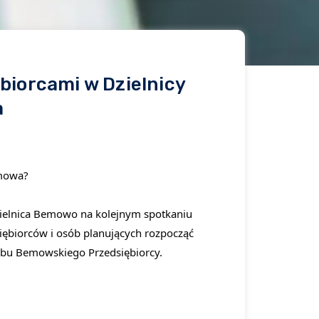
biorcami w Dzielnicy
a
emowa?
ielnica Bemowo
na kolejnym spotkaniu
siębiorców i osób planujących rozpocząć
ubu Bemowskiego Przedsiębiorcy.