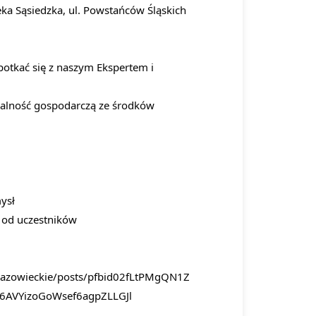
eka Sąsiedzka, ul. Powstańców Śląskich
potkać się z naszym Ekspertem i
łalność gospodarczą ze środków
ysł
 od uczestników
Mazowieckie/posts/pfbid02fLtPMgQN1Z
6AVYizoGoWsef6agpZLLGJl