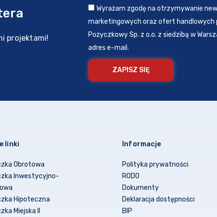
Wyrażam zgodę na otrzymywanie news
tera
marketingowych oraz ofert handlowych 
Pożyczkowy Sp. z o.o. z siedzibą w Warsz
i projektami!
adres e-mail.
ZAPISZ SIĘ
 linki
Informacje
czka Obrotowa
Polityka prywatności
zka Inwestycyjno-
RODO
towa
Dokumenty
zka Hipoteczna
Deklaracja dostępności
zka Miejska II
BIP