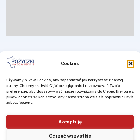
Cookies
Używamy plików Cookies, aby zapamiętać jak korzystasz z naszej
Mazowiecki Regionalny Fundusz Pożyczkowy Sp. z o.o. to spółka ze
strony. Chcemy ułatwić Ci jej przeglądanie i rozpoznawać Twoje
100% udziałem Samorządu Województwa Mazowieckiego.
preferencje, aby dopasowywać nasze rozwiązania do Ciebie. Niektóre z
plików cookies są konieczne, aby nasza strona działała poprawnie i była
zabezpieczona.
Projekty są finansowane w ramach ponownego wykorzystania
środków z Instrumentów Inżynierii Finansowej
wdrażanych w ramach
Regionalnego Programu Operacyjnego Województwa Mazowieckiego
2007-2013,
których dysponentem jest Zarząd Województwa
Akceptuję
Mazowieckiego.
Odrzuć wszystkie