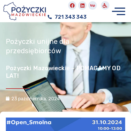
721 343 343
Pożyczki unijne dla
przedsiębiorców
Pożyczki Mazowieckie – POMAGAMY OD
LAT!
23 października, 2024