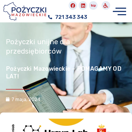
721 343 343
Pożyczki unijne dla
przedsiębiorców
Pożyczki Mazowieckie – POMAGAMY OD
LAT!
7 maja, 2024