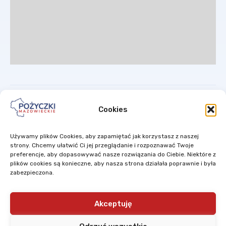
Cookies
Używamy plików Cookies, aby zapamiętać jak korzystasz z naszej
Mazowiecki Regionalny Fundusz Pożyczkowy Sp. z o.o. to spółka ze
strony. Chcemy ułatwić Ci jej przeglądanie i rozpoznawać Twoje
100% udziałem Samorządu Województwa Mazowieckiego.
preferencje, aby dopasowywać nasze rozwiązania do Ciebie. Niektóre z
plików cookies są konieczne, aby nasza strona działała poprawnie i była
zabezpieczona.
Projekty są finansowane w ramach ponownego wykorzystania
środków z Instrumentów Inżynierii Finansowej
wdrażanych w ramach
Regionalnego Programu Operacyjnego Województwa Mazowieckiego
2007-2013,
których dysponentem jest Zarząd Województwa
Akceptuję
Mazowieckiego.