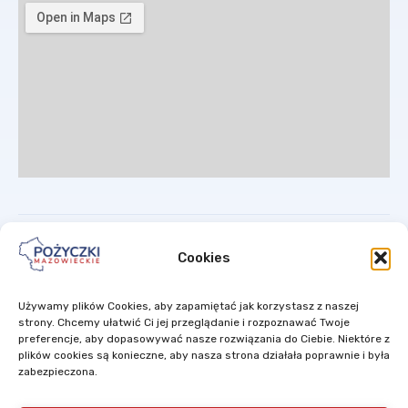
Cookies
Używamy plików Cookies, aby zapamiętać jak korzystasz z naszej
Mazowiecki Regionalny Fundusz Pożyczkowy Sp. z o.o. to spółka ze
strony. Chcemy ułatwić Ci jej przeglądanie i rozpoznawać Twoje
100% udziałem Samorządu Województwa Mazowieckiego.
preferencje, aby dopasowywać nasze rozwiązania do Ciebie. Niektóre z
plików cookies są konieczne, aby nasza strona działała poprawnie i była
zabezpieczona.
Projekty są finansowane w ramach ponownego wykorzystania
środków z Instrumentów Inżynierii Finansowej
wdrażanych w ramach