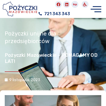
721 343 343
Pożyczki unijne dla
przedsiębiorców
Pożyczki Mazowieckie – POMAGAMY OD
LAT!
9 listopada, 2023